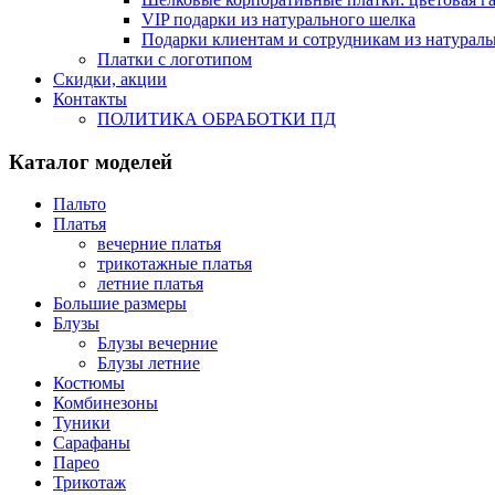
VIP подарки из натурального шелка
Подарки клиентам и сотрудникам из натураль
Платки с логотипом
Скидки, акции
Контакты
ПОЛИТИКА ОБРАБОТКИ ПД
Каталог моделей
Пальто
Платья
вечерние платья
трикотажные платья
летние платья
Большие размеры
Блузы
Блузы вечерние
Блузы летние
Костюмы
Комбинезоны
Туники
Сарафаны
Парео
Трикотаж