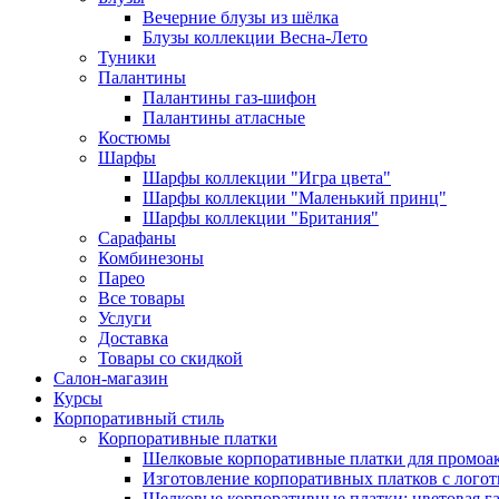
Вечерние блузы из шёлка
Блузы коллекции Весна-Лето
Туники
Палантины
Палантины газ-шифон
Палантины атласные
Костюмы
Шарфы
Шарфы коллекции "Игра цвета"
Шарфы коллекции "Маленький принц"
Шарфы коллекции "Британия"
Сарафаны
Комбинезоны
Парео
Все товары
Услуги
Доставка
Товары со скидкой
Салон-магазин
Курсы
Корпоративный стиль
Корпоративные платки
Шелковые корпоративные платки для промоа
Изготовление корпоративных платков с лого
Шелковые корпоративные платки: цветовая г