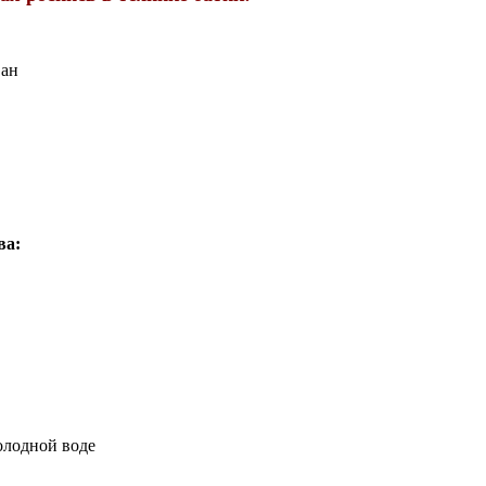
ван
ва:
олодной воде