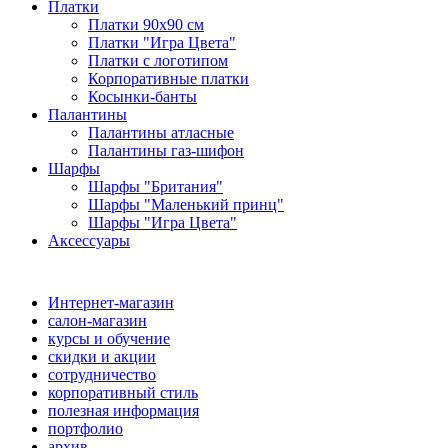
Платки
Платки 90х90 см
Платки "Игра Цвета"
Платки с логотипом
Корпоративные платки
Косынки-банты
Палантины
Палантины атласные
Палантины газ-шифон
Шарфы
Шарфы "Британия"
Шарфы "Маленький принц"
Шарфы "Игра Цвета"
Аксессуары
Интернет-магазин
салон-магазин
курсы и обучение
скидки и акции
сотрудничество
корпоративный стиль
полезная информация
портфолио
архив