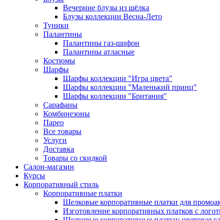
Вечерние блузы из шёлка
Блузы коллекции Весна-Лето
Туники
Палантины
Палантины газ-шифон
Палантины атласные
Костюмы
Шарфы
Шарфы коллекции "Игра цвета"
Шарфы коллекции "Маленький принц"
Шарфы коллекции "Британия"
Сарафаны
Комбинезоны
Парео
Все товары
Услуги
Доставка
Товары со скидкой
Салон-магазин
Курсы
Корпоративный стиль
Корпоративные платки
Шелковые корпоративные платки для промоа
Изготовление корпоративных платков с лого
Шелковые корпоративные платки: цветовая г