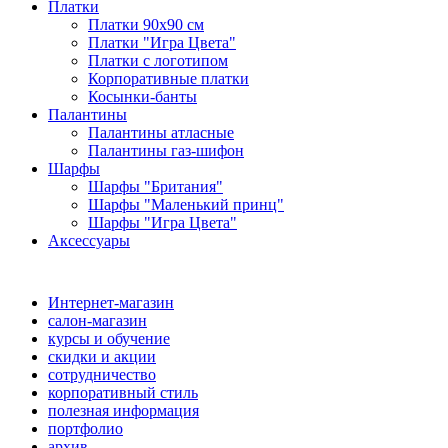
Платки
Платки 90х90 см
Платки "Игра Цвета"
Платки с логотипом
Корпоративные платки
Косынки-банты
Палантины
Палантины атласные
Палантины газ-шифон
Шарфы
Шарфы "Британия"
Шарфы "Маленький принц"
Шарфы "Игра Цвета"
Аксессуары
Интернет-магазин
салон-магазин
курсы и обучение
скидки и акции
сотрудничество
корпоративный стиль
полезная информация
портфолио
архив