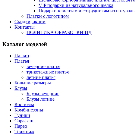
VIP подарки из натурального шелка
Подарки клиентам и сотрудникам из натураль
Платки с логотипом
Скидки, акции
Контакты
ПОЛИТИКА ОБРАБОТКИ ПД
Каталог моделей
Пальто
Платья
вечерние платья
трикотажные платья
летние платья
Большие размеры
Блузы
Блузы вечерние
Блузы летние
Костюмы
Комбинезоны
Туники
Сарафаны
Парео
Трикотаж