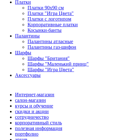
Платки
Платки 90х90 см
Платки "Игра Цвета"
Платки с логотипом
Корпоративные платки
Косынки-банты
Палантины
Палантины атласные
Палантины газ-шифон
Шарфы
Шарфы "Британия"
Шарфы "Маленький принц"
Шарфы "Игра Цвета"
Аксессуары
Интернет-магазин
салон-магазин
курсы и обучение
скидки и акции
сотрудничество
корпоративный стиль
полезная информация
портфолио
архив