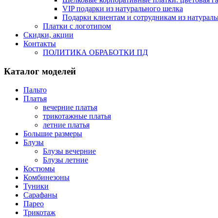
VIP подарки из натурального шелка
Подарки клиентам и сотрудникам из натураль
Платки с логотипом
Скидки, акции
Контакты
ПОЛИТИКА ОБРАБОТКИ ПД
Каталог моделей
Пальто
Платья
вечерние платья
трикотажные платья
летние платья
Большие размеры
Блузы
Блузы вечерние
Блузы летние
Костюмы
Комбинезоны
Туники
Сарафаны
Парео
Трикотаж