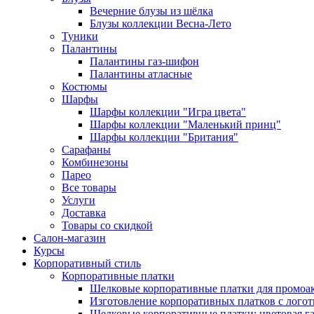
Вечерние блузы из шёлка
Блузы коллекции Весна-Лето
Туники
Палантины
Палантины газ-шифон
Палантины атласные
Костюмы
Шарфы
Шарфы коллекции "Игра цвета"
Шарфы коллекции "Маленький принц"
Шарфы коллекции "Британия"
Сарафаны
Комбинезоны
Парео
Все товары
Услуги
Доставка
Товары со скидкой
Салон-магазин
Курсы
Корпоративный стиль
Корпоративные платки
Шелковые корпоративные платки для промоа
Изготовление корпоративных платков с лого
Шелковые корпоративные платки: цветовая г