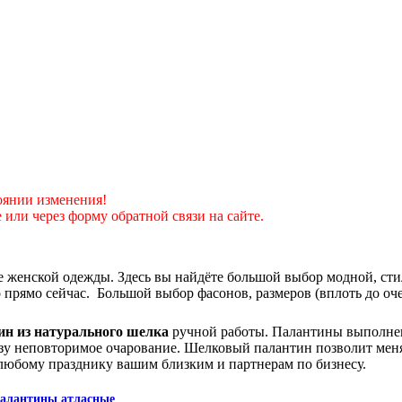
оянии изменения!
 или через форму обратной связи на сайте.
 женской одежды. Здесь вы найдёте большой выбор модной, сти
то прямо сейчас. Большой выбор фасонов, размеров (вплоть до о
ин из натурального шелка
ручной работы. Палантины выполнены
зу неповторимое очарование. Шелковый палантин позволит менять
любому празднику вашим близким и партнерам по бизнесу.
алантины атласные