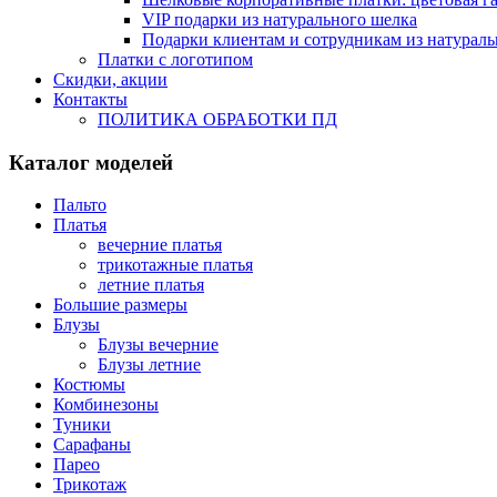
VIP подарки из натурального шелка
Подарки клиентам и сотрудникам из натураль
Платки с логотипом
Скидки, акции
Контакты
ПОЛИТИКА ОБРАБОТКИ ПД
Каталог моделей
Пальто
Платья
вечерние платья
трикотажные платья
летние платья
Большие размеры
Блузы
Блузы вечерние
Блузы летние
Костюмы
Комбинезоны
Туники
Сарафаны
Парео
Трикотаж