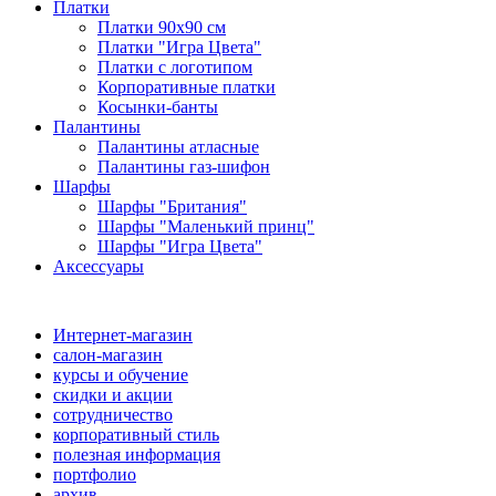
Платки
Платки 90х90 см
Платки "Игра Цвета"
Платки с логотипом
Корпоративные платки
Косынки-банты
Палантины
Палантины атласные
Палантины газ-шифон
Шарфы
Шарфы "Британия"
Шарфы "Маленький принц"
Шарфы "Игра Цвета"
Аксессуары
Интернет-магазин
салон-магазин
курсы и обучение
скидки и акции
сотрудничество
корпоративный стиль
полезная информация
портфолио
архив