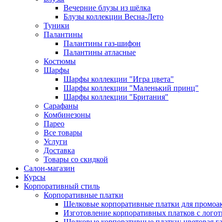
Вечерние блузы из шёлка
Блузы коллекции Весна-Лето
Туники
Палантины
Палантины газ-шифон
Палантины атласные
Костюмы
Шарфы
Шарфы коллекции "Игра цвета"
Шарфы коллекции "Маленький принц"
Шарфы коллекции "Британия"
Сарафаны
Комбинезоны
Парео
Все товары
Услуги
Доставка
Товары со скидкой
Салон-магазин
Курсы
Корпоративный стиль
Корпоративные платки
Шелковые корпоративные платки для промоа
Изготовление корпоративных платков с лого
Шелковые корпоративные платки: цветовая г