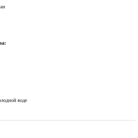
ван
ва:
олодной воде